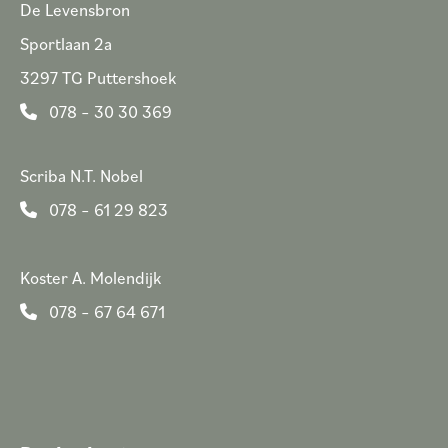
De Levensbron
Sportlaan 2a
3297 TG Puttershoek
078 – 30 30 369
Scriba N.T. Nobel
078 – 61 29 823
Koster A. Molendijk
078 – 67 64 671