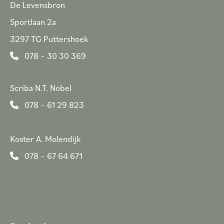
De Levensbron
Sportlaan 2a
3297 TG Puttershoek
078 – 30 30 369
Scriba N.T. Nobel
078 – 61 29 823
Koster A. Molendijk
078 – 67 64 671